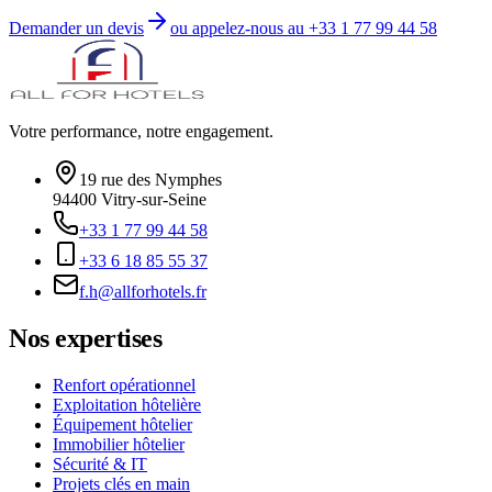
Demander un devis
ou appelez-nous au
+33 1 77 99 44 58
Votre performance, notre engagement.
19 rue des Nymphes
94400
Vitry-sur-Seine
+33 1 77 99 44 58
+33 6 18 85 55 37
f.h@allforhotels.fr
Nos expertises
Renfort opérationnel
Exploitation hôtelière
Équipement hôtelier
Immobilier hôtelier
Sécurité & IT
Projets clés en main