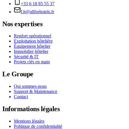
+33 6 18 85 55 37
f.h@allforhotels.fr
Nos expertises
Renfort opérationnel
Exploitation hôtelière
Équipement hôtelier
Immobilier hôtelier
Sécurité & IT
Projets clés en main
Le Groupe
Qui sommes-nous
Support & Maintenance
Contact
Informations légales
Mentions légales
Politique de confidentialité